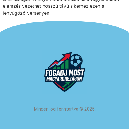
elemzés vezethet hosszú távú sikerhez ezen a
lenyűgöző versenyen.
Minden jog fenntartva
©
2025.