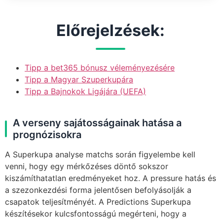
Előrejelzések:
Tipp a bet365 bónusz véleményezésére
Tipp a Magyar Szuperkupára
Tipp a Bajnokok Ligájára (UEFA)
A verseny sajátosságainak hatása a
prognózisokra
A Superkupa analyse matchs során figyelembe kell
venni, hogy egy mérkőzéses döntő sokszor
kiszámíthatatlan eredményeket hoz. A pressure hatás és
a szezonkezdési forma jelentősen befolyásolják a
csapatok teljesítményét. A Predictions Superkupa
készítésekor kulcsfontosságú megérteni, hogy a