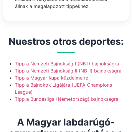
állnak a megalapozott tippekhez.
Nuestros otros deportes:
Tipp a Nemzeti Bajnokság I (NB I) bajnokságra
Tipp a Nemzeti Bajnokság II (NB II) bajnokságra
Tipp a Magyar Kupa küzdelmeire
Tipp a Bajnokok Ligájára (UEFA Champions
League)
Tipp a Bundesliga (Németország) bajnokságra
A Magyar labdarúgó-