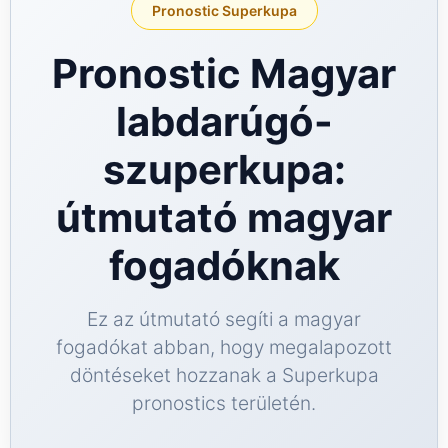
Pronostic Superkupa
GG Bet
Pronostic Magyar
labdarúgó-
szuperkupa:
útmutató magyar
fogadóknak
Ez az útmutató segíti a magyar
fogadókat abban, hogy megalapozott
döntéseket hozzanak a Superkupa
pronostics területén.