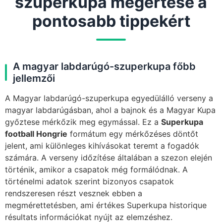
szuperkupa megértése a
pontosabb tippekért
A magyar labdarúgó-szuperkupa főbb
jellemzői
A Magyar labdarúgó-szuperkupa egyedülálló verseny a
magyar labdarúgásban, ahol a bajnok és a Magyar Kupa
győztese mérkőzik meg egymással. Ez a
Superkupa
football Hongrie
formátum egy mérkőzéses döntőt
jelent, ami különleges kihívásokat teremt a fogadók
számára. A verseny időzítése általában a szezon elején
történik, amikor a csapatok még formálódnak. A
történelmi adatok szerint bizonyos csapatok
rendszeresen részt vesznek ebben a
megmérettetésben, ami értékes Superkupa historique
résultats információkat nyújt az elemzéshez.