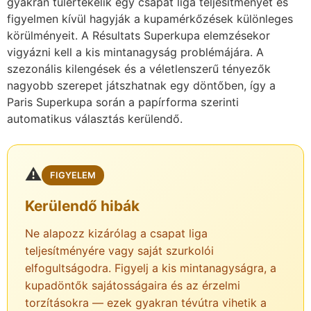
gyakran túlértékelik egy csapat liga teljesítményét és
figyelmen kívül hagyják a kupamérkőzések különleges
körülményeit. A Résultats Superkupa elemzésekor
vigyázni kell a kis mintanagyság problémájára. A
szezonális kilengések és a véletlenszerű tényezők
nagyobb szerepet játszhatnak egy döntőben, így a
Paris Superkupa során a papírforma szerinti
automatikus választás kerülendő.
⚠️
FIGYELEM
Kerülendő hibák
Ne alapozz kizárólag a csapat liga
teljesítményére vagy saját szurkolói
elfogultságodra. Figyelj a kis mintanagyságra, a
kupadöntők sajátosságaira és az érzelmi
torzításokra — ezek gyakran tévútra vihetik a