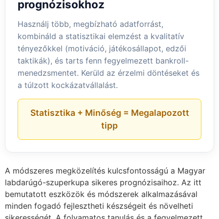
prognózisokhoz
Használj több, megbízható adatforrást,
kombináld a statisztikai elemzést a kvalitatív
tényezőkkel (motiváció, játékosállapot, edzői
taktikák), és tarts fenn fegyelmezett bankroll-
menedzsmentet. Kerüld az érzelmi döntéseket és
a túlzott kockázatvállalást.
Statisztika + Minőség = Megalapozott
tipp
A módszeres megközelítés kulcsfontosságú a Magyar
labdarúgó-szuperkupa sikeres prognózisaihoz. Az itt
bemutatott eszközök és módszerek alkalmazásával
minden fogadó fejlesztheti készségeit és növelheti
sikerességét. A folyamatos tanulás és a fegyelmezett