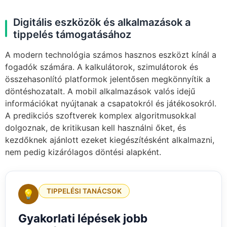
Digitális eszközök és alkalmazások a
tippelés támogatásához
A modern technológia számos hasznos eszközt kínál a
fogadók számára. A kalkulátorok, szimulátorok és
összehasonlító platformok jelentősen megkönnyítik a
döntéshozatalt. A mobil alkalmazások valós idejű
információkat nyújtanak a csapatokról és játékosokról.
A predikciós szoftverek komplex algoritmusokkal
dolgoznak, de kritikusan kell használni őket, és
kezdőknek ajánlott ezeket kiegészítésként alkalmazni,
nem pedig kizárólagos döntési alapként.
TIPPELÉSI TANÁCSOK
💡
Gyakorlati lépések jobb