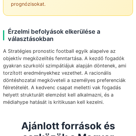
prognózisokat.
Érzelmi befolyások elkerülése a
választásokban
A Stratégies pronostic football egyik alapelve az
objektív megközelítés fenntartása. A kezdő fogadók
gyakran szurkolói szimpátiájuk alapján döntenek, ami
torzított eredményekhez vezethet. A racionális
döntéshozatal megköveteli a személyes preferenciák
félretételét. A kedvenc csapat melletti vak fogadás
helyett strukturált elemzést kell alkalmazni, és a
médiahype hatását is kritikusan kell kezelni.
Ajánlott források és