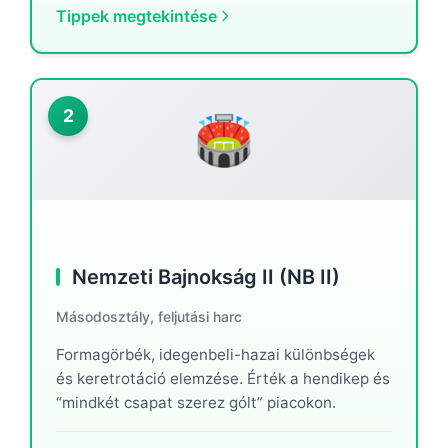
Tippek megtekintése
2
🏟️
Nemzeti Bajnokság II (NB II)
Másodosztály, feljutási harc
Formagörbék, idegenbeli-hazai különbségek
és keretrotáció elemzése. Érték a hendikep és
“mindkét csapat szerez gólt” piacokon.