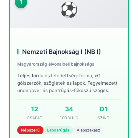
1
⚽
Nemzeti Bajnokság I (NB I)
Magyarország élvonalbeli bajnoksága
Teljes fordulós lefedettség: forma, xG,
gólszerzők, szögletek és lapok. Fegyelmezett
under/over és pontrúgás-fókuszú szögek.
12
34
D1
CSAPAT
FORDULÓ
SZINT
Népszerű
Labdarúgás
Alapszakasz