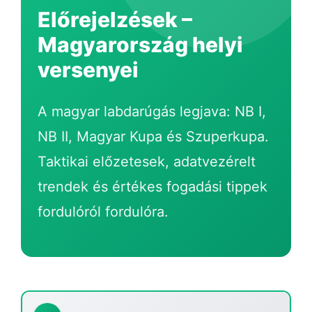
Előrejelzések –
GG Bet
Magyarország helyi
versenyei
A magyar labdarúgás legjava: NB I,
NB II, Magyar Kupa és Szuperkupa.
Taktikai előzetesek, adatvezérelt
trendek és értékes fogadási tippek
fordulóról fordulóra.