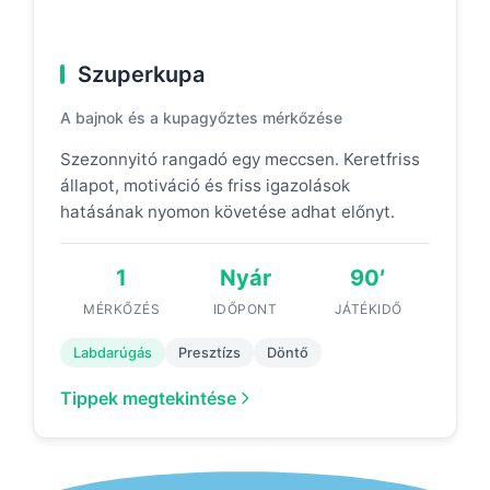
Szuperkupa
A bajnok és a kupagyőztes mérkőzése
Szezonnyitó rangadó egy meccsen. Keretfriss
állapot, motiváció és friss igazolások
hatásának nyomon követése adhat előnyt.
1
Nyár
90′
MÉRKŐZÉS
IDŐPONT
JÁTÉKIDŐ
Labdarúgás
Presztízs
Döntő
Tippek megtekintése