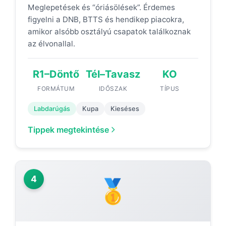
Meglepetések és “óriásölések”. Érdemes
figyelni a DNB, BTTS és hendikep piacokra,
amikor alsóbb osztályú csapatok találkoznak
az élvonallal.
R1–Döntő
Tél–Tavasz
KO
FORMÁTUM
IDŐSZAK
TÍPUS
Labdarúgás
Kupa
Kieséses
Tippek megtekintése
4
🥇