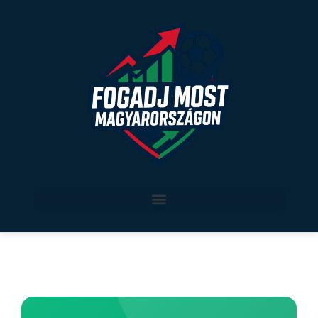
Legjobb sportfogadási oldalak Magyarországon
Sport szerint
Verseny által
magyar sport