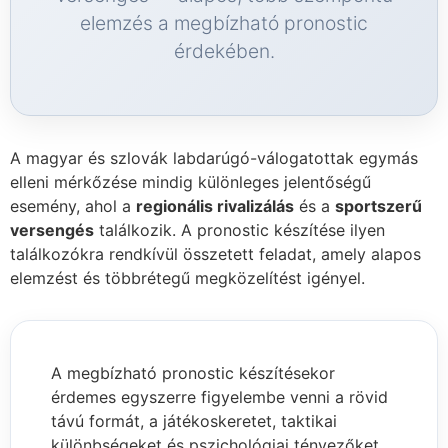
elemzés a megbízható pronostic
érdekében.
A magyar és szlovák labdarúgó-válogatottak egymás
elleni mérkőzése mindig különleges jelentőségű
esemény, ahol a
regionális rivalizálás
és a
sportszerű
versengés
találkozik. A pronostic készítése ilyen
találkozókra rendkívül összetett feladat, amely alapos
elemzést és többrétegű megközelítést igényel.
A megbízható pronostic készítésekor
érdemes egyszerre figyelembe venni a rövid
távú formát, a játékoskeretet, taktikai
különbségeket és pszichológiai tényezőket.