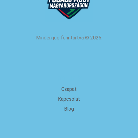
Minden jog fenntartva
©
2025.
rólunk
Csapat
Kapcsolat
Blog