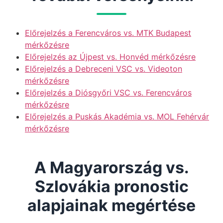
Előrejelzés a Ferencváros vs. MTK Budapest
mérkőzésre
Előrejelzés az Újpest vs. Honvéd mérkőzésre
Előrejelzés a Debreceni VSC vs. Videoton
mérkőzésre
Előrejelzés a Diósgyőri VSC vs. Ferencváros
mérkőzésre
Előrejelzés a Puskás Akadémia vs. MOL Fehérvár
mérkőzésre
A Magyarország vs.
Szlovákia pronostic
alapjainak megértése