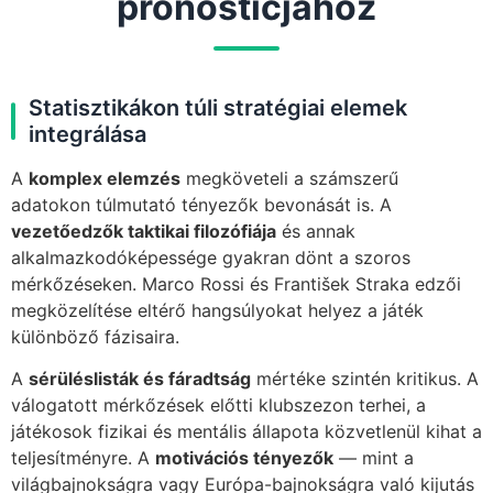
pronosticjához
Statisztikákon túli stratégiai elemek
integrálása
A
komplex elemzés
megköveteli a számszerű
adatokon túlmutató tényezők bevonását is. A
vezetőedzők taktikai filozófiája
és annak
alkalmazkodóképessége gyakran dönt a szoros
mérkőzéseken. Marco Rossi és František Straka edzői
megközelítése eltérő hangsúlyokat helyez a játék
különböző fázisaira.
A
sérüléslisták és fáradtság
mértéke szintén kritikus. A
válogatott mérkőzések előtti klubszezon terhei, a
játékosok fizikai és mentális állapota közvetlenül kihat a
teljesítményre. A
motivációs tényezők
— mint a
világbajnokságra vagy Európa-bajnokságra való kijutás