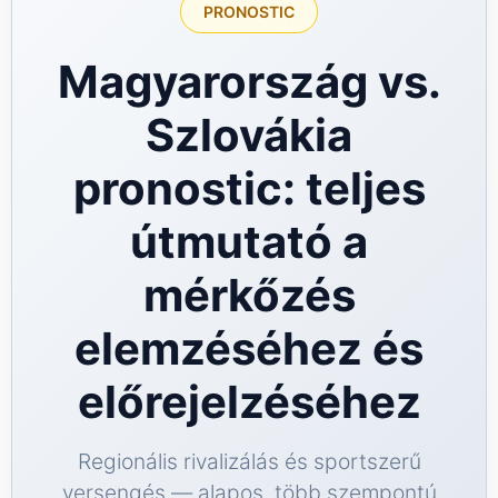
PRONOSTIC
GG Bet
Magyarország vs.
Szlovákia
pronostic: teljes
útmutató a
mérkőzés
elemzéséhez és
előrejelzéséhez
Regionális rivalizálás és sportszerű
versengés — alapos, több szempontú