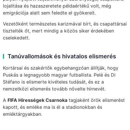
lojalitása és hazaszeretete példaértékű volt, még
emigrációja alatt sem feledte el gyökereit.
Vezetőként természetes karizmával bírt, és csapattársai
tisztelték őt, mert mindig a közös siker érdekében
cselekedett.
Tanúvallomások és hivatalos elismerés
Kortársai és szakértők egybehangzóan állítják, hogy
Puskás a legnagyobb magyar futballista. Pelé és Di
Stéfano is elismerte kivételes tudását, és ez a
nemzetközi elismerés tovább növelte hírnevét.
A
FIFA Hírességek Csarnoka
tagjaként örök elismerést
kapott, és emléke ma is él a stadionokban és
emléktárgyakban.