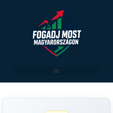
Legjobb sportfogadási oldalak Magyarországon
Sport szerint
Verseny által
magyar sport