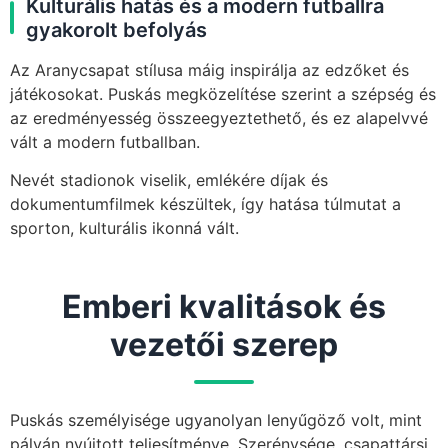
Kulturális hatás és a modern futballra
gyakorolt befolyás
Az Aranycsapat stílusa máig inspirálja az edzőket és
játékosokat. Puskás megközelítése szerint a szépség és
az eredményesség összeegyeztethető, és ez alapelvvé
vált a modern futballban.
Nevét stadionok viselik, emlékére díjak és
dokumentumfilmek készültek, így hatása túlmutat a
sporton, kulturális ikonná vált.
Emberi kvalitások és
vezetői szerep
Puskás személyisége ugyanolyan lenyűgöző volt, mint
pályán nyújtott teljesítménye. Szerénysége, csapattársi