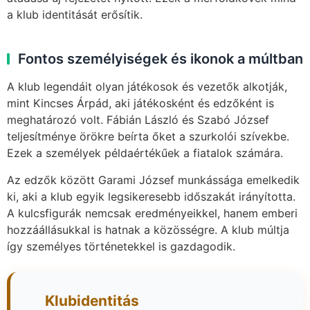
a klub identitását erősítik.
Fontos személyiségek és ikonok a múltban
A klub legendáit olyan játékosok és vezetők alkotják,
mint Kincses Árpád, aki játékosként és edzőként is
meghatározó volt. Fábián László és Szabó József
teljesítménye örökre beírta őket a szurkolói szívekbe.
Ezek a személyek példaértékűek a fiatalok számára.
Az edzők között Garami József munkássága emelkedik
ki, aki a klub egyik legsikeresebb időszakát irányította.
A kulcsfigurák nemcsak eredményeikkel, hanem emberi
hozzáállásukkal is hatnak a közösségre. A klub múltja
így személyes történetekkel is gazdagodik.
Klubidentitás