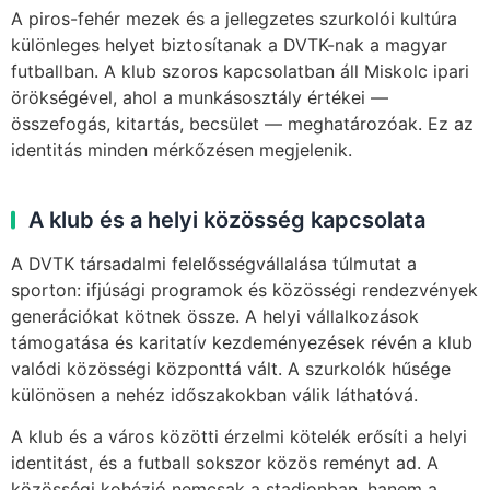
A piros-fehér mezek és a jellegzetes szurkolói kultúra
különleges helyet biztosítanak a DVTK-nak a magyar
futballban. A klub szoros kapcsolatban áll Miskolc ipari
örökségével, ahol a munkásosztály értékei —
összefogás, kitartás, becsület — meghatározóak. Ez az
identitás minden mérkőzésen megjelenik.
A klub és a helyi közösség kapcsolata
A DVTK társadalmi felelősségvállalása túlmutat a
sporton: ifjúsági programok és közösségi rendezvények
generációkat kötnek össze. A helyi vállalkozások
támogatása és karitatív kezdeményezések révén a klub
valódi közösségi központtá vált. A szurkolók hűsége
különösen a nehéz időszakokban válik láthatóvá.
A klub és a város közötti érzelmi kötelék erősíti a helyi
identitást, és a futball sokszor közös reményt ad. A
közösségi kohézió nemcsak a stadionban, hanem a