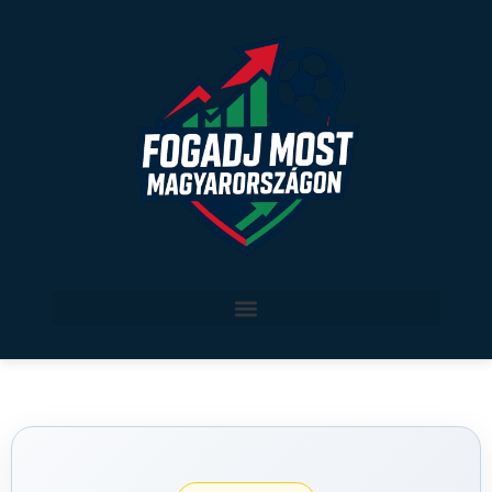
Legjobb sportfogadási oldalak Magyarországon
Sport szerint
Verseny által
magyar sport