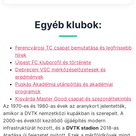
Egyéb klubok:
Ferencvárosi TC csapat bemutatása és legfrissebb
hírek
Újpest FC klubprofil és története
Debreceni VSC mérkőzéselőzetesek és
eredmények
Puskás Akadémia utánpótlás és akadémiai
programok
Kisvárda Master Good csapat és szezonáttekintés
Az 1970-es és 1980-as évek az aranykort jelentették,
amikor a DVTK nemzetközi kupákban is szerepelt. A
2000-es évektől kezdődő újjáépítés modern
infrastruktúrát hozott, és a
DVTK stadion
2018-as
átadása új fejezetet nyitott. Ezek a mérföldkövek mind