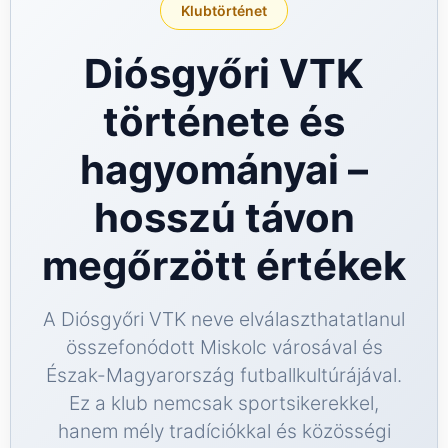
Klubtörténet
GG Bet
Diósgyőri VTK
története és
hagyományai –
hosszú távon
megőrzött értékek
A Diósgyőri VTK neve elválaszthatatlanul
összefonódott Miskolc városával és
Észak-Magyarország futballkultúrájával.
Ez a klub nemcsak sportsikerekkel,
hanem mély tradíciókkal és közösségi