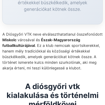
értékekkel büszkélkedik, amelyek
generációkat kötnek össze.
A Diósgyőri VTK neve elválaszthatatlanul összefonódott
Miskolc
városával és
Észak-Magyarország
futballkultúrájával
. Ez a klub nemcsak sportsikerekkel,
hanem mély tradíciókkal és közösségi értékekkel
büszkélkedik, amelyek generációkat kötnek össze. A
történet ismerete kulcs minden szurkolónak, aki meg
akarja érteni, mi teszi különlegessé a klubot.
A diósgyőri vtk
kialakulása és történelmi
mérföldkövei