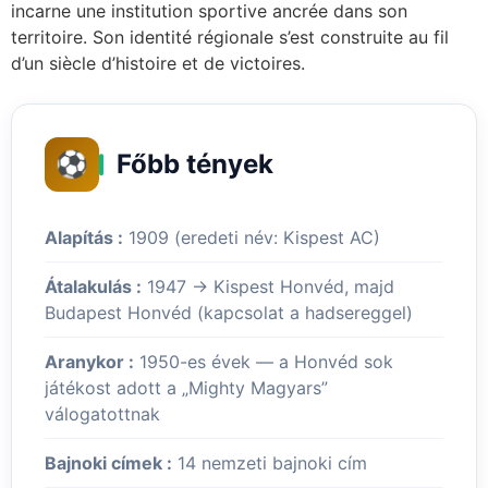
incarne une institution sportive ancrée dans son
territoire. Son identité régionale s’est construite au fil
d’un siècle d’histoire et de victoires.
⚽
Főbb tények
Alapítás :
1909 (eredeti név: Kispest AC)
Átalakulás :
1947 → Kispest Honvéd, majd
Budapest Honvéd (kapcsolat a hadsereggel)
Aranykor :
1950-es évek — a Honvéd sok
játékost adott a „Mighty Magyars”
válogatottnak
Bajnoki címek :
14 nemzeti bajnoki cím