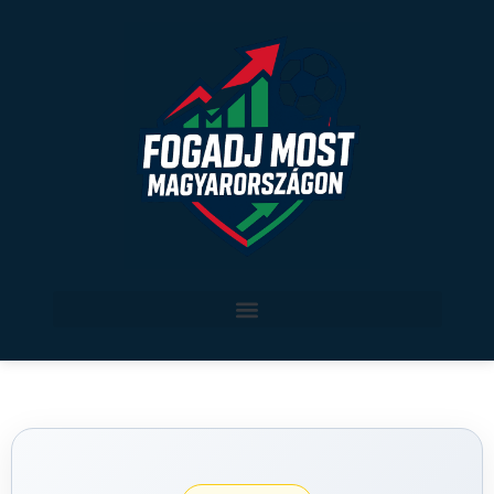
Legjobb sportfogadási oldalak Magyarországon
Sport szerint
Verseny által
magyar sport