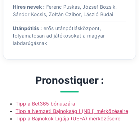
Híres nevek :
Ferenc Puskás, József Bozsik,
Sándor Kocsis, Zoltán Czibor, László Budai
Utánpótlás :
erős utánpótlásközpont,
folyamatosan ad játékosokat a magyar
labdarúgásnak
Pronostiquer :
Tipp a Bet365 bónuszára
Tipp a Nemzeti Bajnokság I (NB I) mérkőzéseire
Tipp a Bajnokok Ligája (UEFA) mérkőzéseire