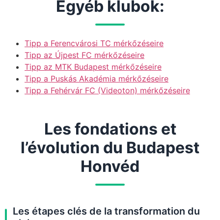
Egyéb klubok:
Tipp a Ferencvárosi TC mérkőzéseire
Tipp az Újpest FC mérkőzéseire
Tipp az MTK Budapest mérkőzéseire
Tipp a Puskás Akadémia mérkőzéseire
Tipp a Fehérvár FC (Videoton) mérkőzéseire
Les fondations et
l’évolution du Budapest
Honvéd
Les étapes clés de la transformation du