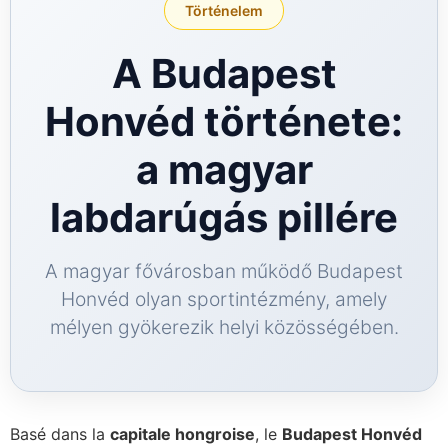
Történelem
GG Bet
A Budapest
Honvéd története:
a magyar
labdarúgás pillére
A magyar fővárosban működő Budapest
Honvéd olyan sportintézmény, amely
mélyen gyökerezik helyi közösségében.
Basé dans la
capitale hongroise
, le
Budapest Honvéd